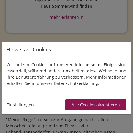
Haus Sommerwind finden
mehr erfahren
Hinweis zu Cookies
Wir nutzen Cookies auf unserer Internetseite. Einige sind
essenziell, während andere uns helfen, diese Webseite und
Ihre Benutzererfahrung zu verbessern. Mehr Informationen
erhalten Sie in unserer
Datenschutzerklärung
.
Meine Pflege - für Ihr
alltägliches Wohlbefinden.
Einstellungen
Alle Cookies akzeptieren
"Meine Pflege" hat sich zur Aufgabe gemacht, allen
Menschen, die aufgrund von Pflege- oder
Behandlungsbedarfen, Erkrankungen, altersbedingten